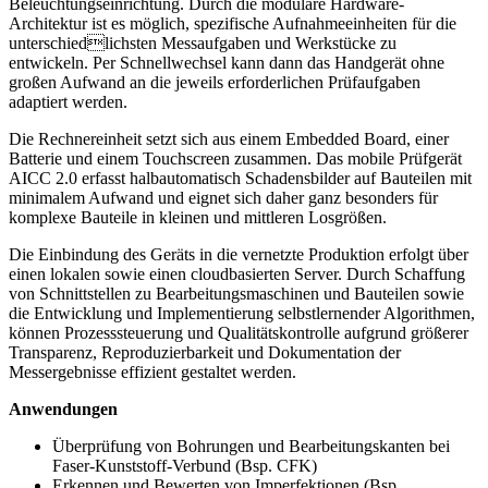
Beleuchtungseinrichtung. Durch die modulare Hardware-
Architektur ist es möglich, spezifische Aufnahmeeinheiten für die
unterschiedlichsten Messaufgaben und Werkstücke zu
entwickeln. Per Schnellwechsel kann dann das Handgerät ohne
großen Aufwand an die jeweils erforderlichen Prüfaufgaben
adaptiert werden.
Die Rechnereinheit setzt sich aus einem Embedded Board, einer
Batterie und einem Touchscreen zusammen. Das mobile Prüfgerät
AICC 2.0 erfasst halbautomatisch Schadensbilder auf Bauteilen mit
minimalem Aufwand und eignet sich daher ganz besonders für
komplexe Bauteile in kleinen und mittleren Losgrößen.
Die Einbindung des Geräts in die vernetzte Produktion erfolgt über
einen lokalen sowie einen cloudbasierten Server. Durch Schaffung
von Schnittstellen zu Bearbeitungsmaschinen und Bauteilen sowie
die Entwicklung und Implementierung selbstlernender Algorithmen,
können Prozesssteuerung und Qualitätskontrolle aufgrund größerer
Transparenz, Reproduzierbarkeit und Dokumentation der
Messergebnisse effizient gestaltet werden.
Anwendungen
Überprüfung von Bohrungen und Bearbeitungskanten bei
Faser-Kunststoff-Verbund (Bsp. CFK)
Erkennen und Bewerten von Imperfektionen (Bsp.