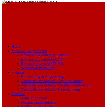
Home
Software / Algorithmen
Entwicklung lernender Systeme
Entwicklung mit HALCON
Entwicklung mit MATLAB
Software-Entwicklung
Systeme
Entwicklung & Engineering
Automatisierte optische Objekterkennung
Automatisierte optische Oberflächeninspektion
Automatisierte optische Texterkennung
Produkte
MathTech Studio
Mobiles Handheldgerät
Welligkeitsmesssystem