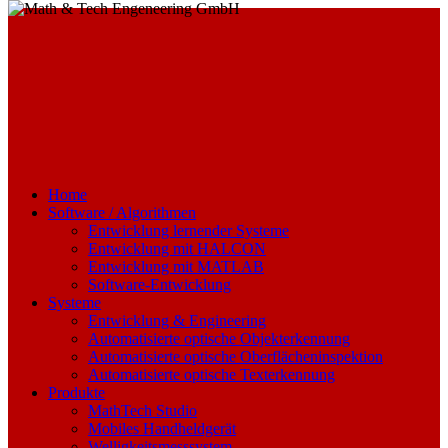
Home
Software / Algorithmen
Entwicklung lernender Systeme
Entwicklung mit HALCON
Entwicklung mit MATLAB
Software-Entwicklung
Systeme
Entwicklung & Engineering
Automatisierte optische Objekterkennung
Automatisierte optische Oberflächeninspektion
Automatisierte optische Texterkennung
Produkte
MathTech Studio
Mobiles Handheldgerät
Welligkeitsmesssystem